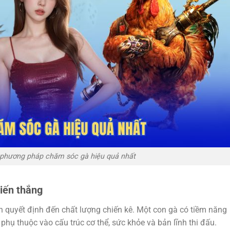
phương pháp chăm sóc gà hiệu quả nhất
hiến thắng
n quyết định đến chất lượng chiến kê. Một con gà có tiềm năng
ụ thuộc vào cấu trúc cơ thể, sức khỏe và bản lĩnh thi đấu.