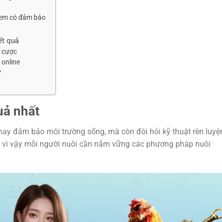
á
 xem có đảm bảo
ết quả
o cược
 online
P
uả nhất
ay đảm bảo môi trường sống, mà còn đòi hỏi kỹ thuật rèn luyệ
ính vì vậy mỗi người nuôi cần nắm vững các phương pháp nuôi