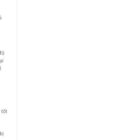
n
ú
độ
ại
ể
 tốt
bị