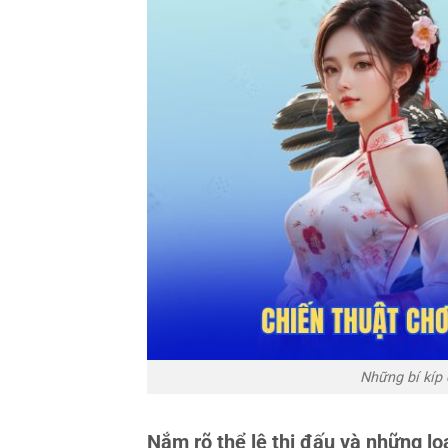
Những bí kíp
Nắm rõ thể lệ thi đấu và những lo