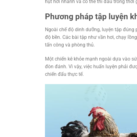
hụt hơi nhanh và có thể thi đấu trong thời
Phương pháp tập luyện k
Ngoài chế độ dinh dưỡng, luyện tập đúng 
độ bền. Các bài tập như vần hơi, chạy lồng
tấn công và phòng thủ.
Một chiến kê khỏe mạnh ngoài dựa vào sức
đòn đánh. Vì vậy, việc huấn luyện phải đư
chiến đấu thực tế.