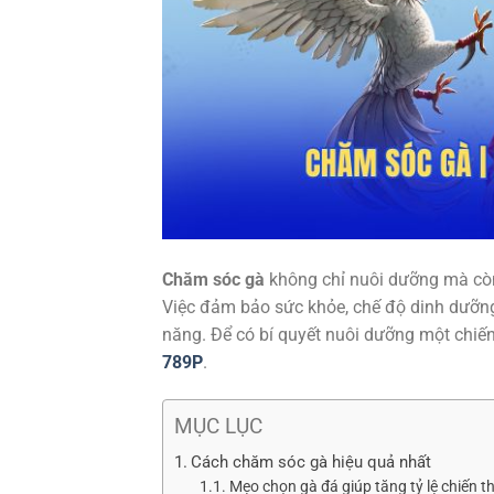
Chăm sóc gà
không chỉ nuôi dưỡng mà còn 
Việc đảm bảo sức khỏe, chế độ dinh dưỡng 
năng. Để có bí quyết nuôi dưỡng một chiế
789P
.
MỤC LỤC
Cách chăm sóc gà hiệu quả nhất
Mẹo chọn gà đá giúp tăng tỷ lệ chiến t