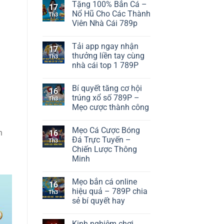
Tặng 100% Bắn Cá –
17
Nổ Hũ Cho Các Thành
Th3
Viên Nhà Cái 789p
Tải app ngay nhận
17
thưởng liền tay cùng
Th3
nhà cái top 1 789P
Bí quyết tăng cơ hội
16
trúng xổ số 789P –
Th3
Mẹo cược thành công
Mẹo Cá Cược Bóng
n
16
Đá Trực Tuyến –
Th3
Chiến Lược Thông
Minh
Mẹo bắn cá online
16
hiệu quả – 789P chia
Th3
sẻ bí quyết hay
Kinh nghiệm chơi