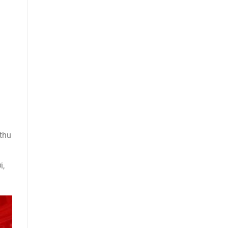
thu
i,