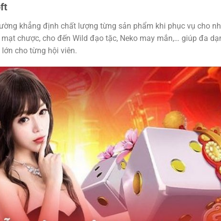
ft
 trường khẳng định chất lượng từng sản phẩm khi phục vụ cho n
g mạt chược, cho đến Wild đạo tặc, Neko may mắn,… giúp đa dạ
lớn cho từng hội viên.