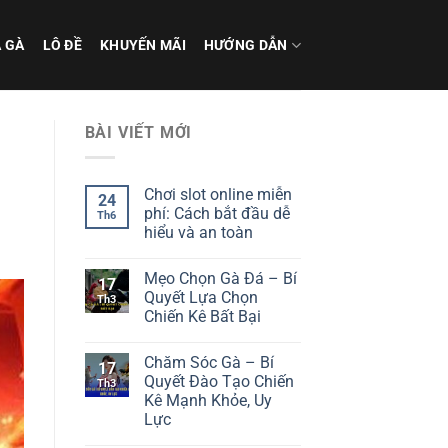
 GÀ
LÔ ĐỀ
KHUYẾN MÃI
HƯỚNG DẪN
BÀI VIẾT MỚI
Chơi slot online miễn
24
phí: Cách bắt đầu dễ
Th6
hiểu và an toàn
Mẹo Chọn Gà Đá – Bí
17
Quyết Lựa Chọn
Th3
Chiến Kê Bất Bại
Chăm Sóc Gà – Bí
17
Quyết Đào Tạo Chiến
Th3
Kê Mạnh Khỏe, Uy
Lực