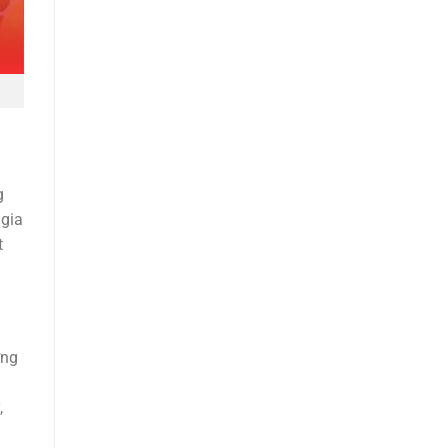
g
 gia
t
ờng
,