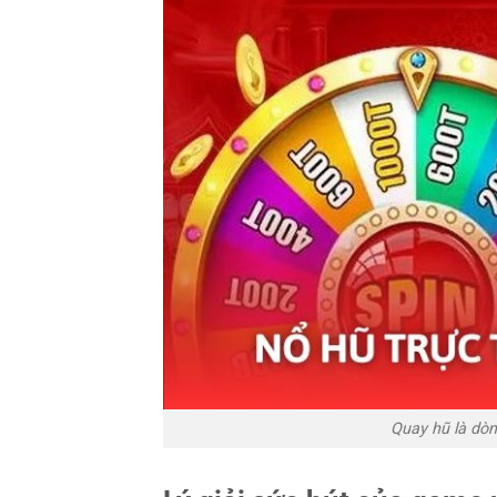
Quay hũ là dòn