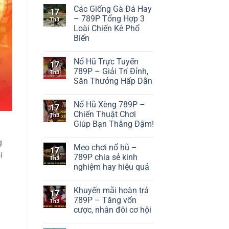
Các Giống Gà Đá Hay
17
– 789P Tổng Hợp 3
Th3
Loài Chiến Kê Phổ
Biến
Nổ Hũ Trực Tuyến
17
789P – Giải Trí Đỉnh,
Th3
Săn Thưởng Hấp Dẫn
Nổ Hũ Xèng 789P –
17
Chiến Thuật Chơi
Th3
Giúp Bạn Thắng Đậm!
g
Mẹo chơi nổ hũ –
17
i
789P chia sẻ kinh
Th3
nghiệm hay hiệu quả
Khuyến mãi hoàn trả
17
789P – Tăng vốn
Th3
cược, nhân đôi cơ hội