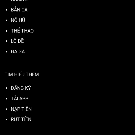
BẮN CÁ
NỔ HŨ
THỂ THAO
LÔ ĐỀ
ĐÁ GÀ
TÌM HIỂU THÊM
ĐĂNG KÝ
TẢI APP
NẠP TIỀN
RÚT TIỀN