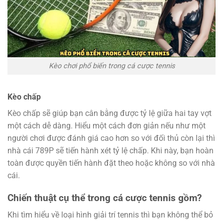
Kèo chơi phổ biến trong cá cược tennis
Kèo chấp
Kèo chấp sẽ giúp bạn cân bằng được tỷ lệ giữa hai tay vợt
một cách dễ dàng. Hiểu một cách đơn giản nếu như một
người chơi được đánh giá cao hơn so với đối thủ còn lại thì
nhà cái 789P sẽ tiến hành xét tỷ lệ chấp. Khi này, bạn hoàn
toàn được quyền tiến hành đặt theo hoặc không so với nhà
cái.
Chiến thuật cụ thể trong cá cược tennis gồm?
Khi tìm hiểu về loại hình giải trí tennis thì bạn không thể bỏ