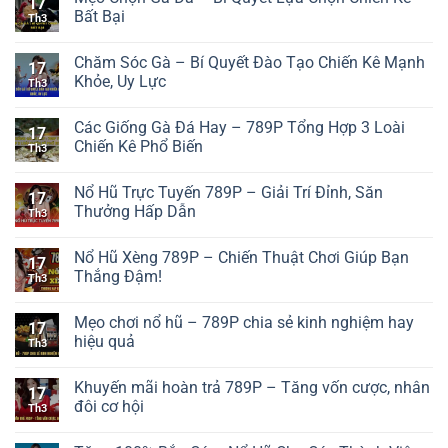
17
Bất Bại
Th3
Chăm Sóc Gà – Bí Quyết Đào Tạo Chiến Kê Mạnh
17
Khỏe, Uy Lực
Th3
Các Giống Gà Đá Hay – 789P Tổng Hợp 3 Loài
17
Chiến Kê Phổ Biến
Th3
Nổ Hũ Trực Tuyến 789P – Giải Trí Đỉnh, Săn
17
Thưởng Hấp Dẫn
Th3
Nổ Hũ Xèng 789P – Chiến Thuật Chơi Giúp Bạn
17
Thắng Đậm!
Th3
Mẹo chơi nổ hũ – 789P chia sẻ kinh nghiệm hay
17
hiệu quả
Th3
Khuyến mãi hoàn trả 789P – Tăng vốn cược, nhân
17
đôi cơ hội
Th3