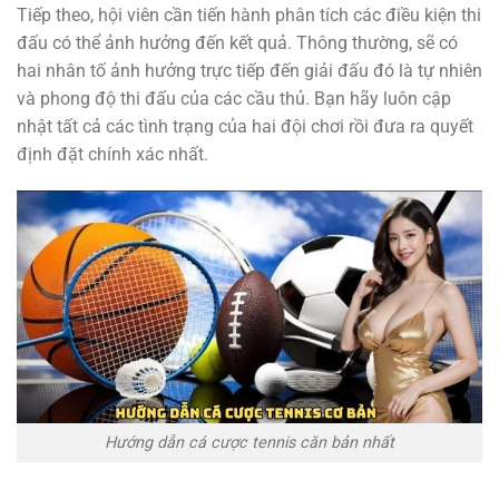
Tiếp theo, hội viên cần tiến hành phân tích các điều kiện thi
đấu có thể ảnh hưởng đến kết quả. Thông thường, sẽ có
hai nhân tố ảnh hưởng trực tiếp đến giải đấu đó là tự nhiên
và phong độ thi đấu của các cầu thủ. Bạn hãy luôn cập
nhật tất cả các tình trạng của hai đội chơi rồi đưa ra quyết
định đặt chính xác nhất.
Hướng dẫn cá cược tennis căn bản nhất