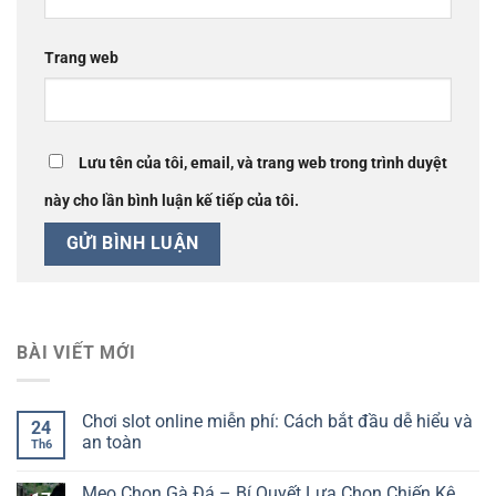
Trang web
Lưu tên của tôi, email, và trang web trong trình duyệt
này cho lần bình luận kế tiếp của tôi.
BÀI VIẾT MỚI
Chơi slot online miễn phí: Cách bắt đầu dễ hiểu và
24
an toàn
Th6
Mẹo Chọn Gà Đá – Bí Quyết Lựa Chọn Chiến Kê