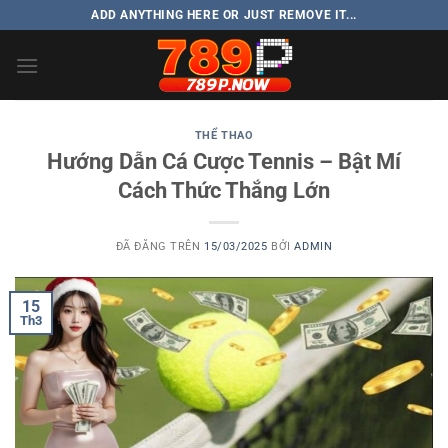
Chuyển
ADD ANYTHING HERE OR JUST REMOVE IT...
đến
nội
dung
THỂ THAO
Hướng Dẫn Cá Cược Tennis – Bật Mí
Cách Thức Thắng Lớn
ĐÃ ĐĂNG TRÊN
15/03/2025
BỞI
ADMIN
15
Th3