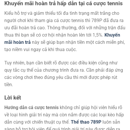
Khuyến mãi hoàn trả hấp dẫn tại cá cược tennis
Kiểu hỗ trợ và giảm thiểu tối đa tình trạng mất trắng cho
người chơi khi tham gia cá cược tennis thì 789P đã đưa ra
ưu đãi hoàn trả cao. Thông thường, đối với những trận đấu
thua thì bạn sẽ có cơ hội nhận hoàn lên tới 1,5%.
Khuyến
mãi hoàn trả
này sẽ giúp bạn nhận tiền một cách miễn phí,
tạo niềm vui ngay cả khi thua cuộc.
Tuy nhiên, bạn cần biết rõ được các điều kiện cũng như
quy tắc cụ thể của chương trình đưa ra. Cần phải đáp ứng
các vòng chơi theo đúng yêu cầu thì mới được phép rút
tiền.
Lời kết
Hướng dẫn cá cược tennis
không chỉ giúp hội viên hiểu rõ
về loại hình giải trí này mà còn nắm được các loại kèo hấp
dẫn cùng với chiến thuật cụ thể.
Thể thao 789P
luôn sẵn
sàng hỗ trợ hội viên để quá trình giải trí này được diễn ra